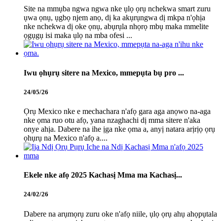
Site na mmụba ngwa ngwa nke ụlọ ọrụ nchekwa smart zuru
ụwa ọnụ, ụgbọ njem anọ, dị ka akụrụngwa dị mkpa n'ọhịa
nke nchekwa dị oke ọnụ, abụrụla nhọrọ mbụ maka mmelite
ọgụgụ isi maka ụlọ na mba ofesi ...
Iwu ọhụrụ sitere na Mexico, mmepụta bụ pro ...
24/05/26
Ọrụ Mexico nke e mechachara n'afọ gara aga anọwo na-aga
nke ọma ruo otu afọ, yana nzaghachi dị mma sitere n'aka
onye ahịa. Dabere na ihe ịga nke ọma a, anyị natara arịrịọ ọrụ
ọhụrụ na Mexico n'afọ a....
Ekele nke afọ 2025 Kachasị Mma ma Kachasị...
24/02/26
Dabere na arụmọrụ zuru oke n'afọ niile, ụlọ ọrụ ahụ ahọpụtala