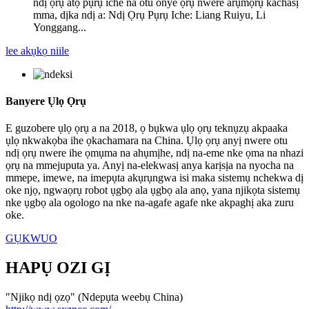
ndị ọrụ atọ pụrụ iche na otu onye ọrụ nwere arụmọrụ kachasị
mma, dịka ndị a: Ndị Ọrụ Pụrụ Iche: Liang Ruiyu, Li
Yonggang...
lee akụkọ niile
Banyere Ụlọ Ọrụ
E guzobere ụlọ ọrụ a na 2018, ọ bụkwa ụlọ ọrụ teknụzụ akpaaka
ụlọ nkwakọba ihe ọkachamara na China. Ụlọ ọrụ anyị nwere otu
ndị ọrụ nwere ihe ọmụma na ahụmịhe, ndị na-eme nke ọma na nhazi
ọrụ na mmejuputa ya. Anyị na-elekwasị anya karịsịa na nyocha na
mmepe, imewe, na imepụta akụrụngwa isi maka sistemụ nchekwa dị
oke njọ, ngwaọrụ robot ụgbọ ala ụgbọ ala anọ, yana njikọta sistemụ
nke ụgbọ ala ogologo na nke na-agafe agafe nke akpaghị aka zuru
oke.
GỤKWUO
HAPỤ OZI GỊ
"Njikọ ndị ọzọ" (Ndepụta weebụ China)