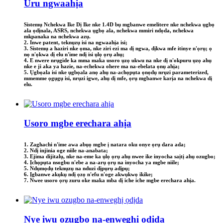
Uru ngwaahịa
Sistemụ Nchekwa Ike Dị Ike nke 1.4D bụ mgbanwe emelitere nke nchekwa ụgbọ
ala ọdịnala, ASRS, nchekwa ụgbọ ala, nchekwa mmiri ndọda, nchekwa
mkpanaka na nchekwa azụ.
2. Inwe patent, teknụzụ isi na ngwaahịa isi;
3. Sistemụ a haziri nke ọma, nke ziri ezi ma dị ngwa, dịkwa mfe itinye n'ọrụ; ọ
nọ n'ọkwa dị elu n'ime ndị isi ụlọ ọrụ ahụ;
4. E nwere nrụgide ka mma maka usoro ụzọ ukwu na nke dị n'okpuru ụzọ ahụ
nke e ji aka ya hazie, na-echekwa ohere ma na-ebelata ọnụ ahịa;
5. Ụgbọala isi nke ụgbọala anọ ahụ na-achọpụta ọnọdụ nrụzi parameterized,
mmemme ọgụgụ isi, nrụzi igwe, ahụ dị mfe, ọrụ mgbanwe karịa na nchekwa dị
elu.
Usoro mgbe erechara ahịa
1. Zaghachi n'ime awa abụọ mgbe ị natara oku onye ọrụ dara ada;
2. Ndị injinia oge niile na-anabata;
3. Ejima dijitalụ, nke na-eme ka ụlọ ọrụ ahụ nwee ike inyocha saịtị ahụ ozugbo;
4. Ịchọpụta nsogbu n'ebe a na-arụ ọrụ na inyocha ya mgbe niile;
5. Ndụmọdụ teknụzụ na nduzi dịpụrụ adịpụ;
6. Ịgbanwe akụkụ ndị ọzọ n'efu n'oge akwụkwọ ikike;
7. Nwee usoro ọrụ zuru oke maka mba dị iche iche mgbe erechara ahịa.
Nye iwu ozugbo na-enweghị ọdịda