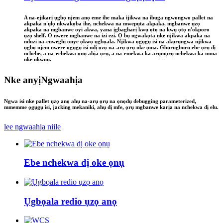
A na-ejikarị ụgbọ njem anọ eme ihe maka ijikwa na ibuga ngwongwo pallet na
akpaka n'ụlọ nkwakọba ihe, nchekwa na mwepụta akpaka, mgbanwe ụzọ
akpaka na mgbanwe oyi akwa, yana ịgbagharị kwụ ọtọ na kwụ ọtọ n'okporo
ụzọ shelf. O nwere mgbanwe na izi ezi. Ọ bụ ngwakọta nke njikwa akpaka na
nduzi na-enweghị onye ọkwọ ụgbọala. Njikwa ọgụgụ isi na akụrụngwa njikwa
ụgbọ njem nwere ọgụgụ isi ndị ọzọ na-arụ ọrụ nke ọma. Gburugburu ebe ọrụ dị
nchebe, a na-echekwa ọnụ ahịa ọrụ, a na-emekwa ka arụmọrụ nchekwa ka mma
nke ukwuu.
Nke anyị
Ngwaahịa
Ngwa isi nke pallet ụzọ anọ ahụ na-arụ ọrụ na ọnọdụ debugging parameterized,
mmemme ọgụgụ isi, jacking mekaniki, ahụ dị mfe, ọrụ mgbanwe karịa na nchekwa dị elu.
lee ngwaahịa niile
Ebe nchekwa dị oke ọnụ
Ụgbọala redio ụzọ anọ