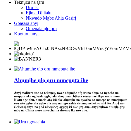
Teknụzụ na Ọrụ
Uru Isi
Ejima Dijitalụ
Nkwado Mgbe Ahịa Gasịrị
Gbasara anyị
Omenala ụlọ ọrụ
Kpọtụrụ anyị
Ahụmịhe ụlọ ọrụ mmepụta ihe
Anyị malitere site na teknụzụ, nwee ahụmịhe afọ iri na abụọ na nyocha na
nrụpụta nke ụgbọala ụgbọ ala abụọ, ma chịkọta ọtụtụ narị ikpe mara mma.
N'otu oge ahụ, o meela afọ isii nke ahụmịhe na nyocha na mmepe na mmejuputa
ọrụ nke ụgbọ ala ụgbọ ala anọ na ngwaahịa sistemụ nchekwa siri ike. Anyị na-
elekwasị anya na ọbá akwụkwọ ọgụgụ isi nke ụzọ anọ, anyị bụkwa otu ụlọ ọrụ
mbụ na China mere nnyocha na sistemụ ike ụzọ anọ.