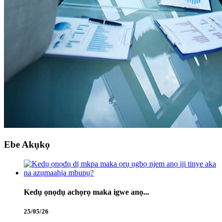
Ebe Akụkọ
Kedụ ọnọdụ achọrọ maka igwe anọ...
25/05/26