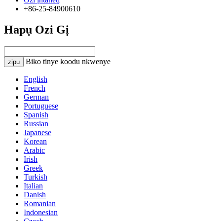
+86-25-84900610
Hapụ Ozi Gị
Biko tinye koodu nkwenye
zipu
English
French
German
Portuguese
Spanish
Russian
Japanese
Korean
Arabic
Irish
Greek
Turkish
Italian
Danish
Romanian
Indonesian