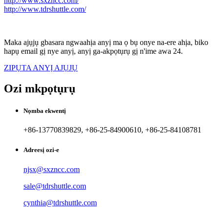
http://www.sxzncc.com/
http://www.tdrshuttle.com/
Maka ajụjụ gbasara ngwaahịa anyị ma ọ bụ onye na-ere ahịa, biko
hapụ email gị nye anyị, anyị ga-akpọtụrụ gị n'ime awa 24.
ZIPỤTA ANYỊ AJỤJỤ
Ozi mkpọtụrụ
Nọmba ekwentị
+86-13770839829, +86-25-84900610, +86-25-84108781
Adreesị ozi-e
njsx@sxzncc.com
sale@tdrshuttle.com
cynthia@tdrshuttle.com