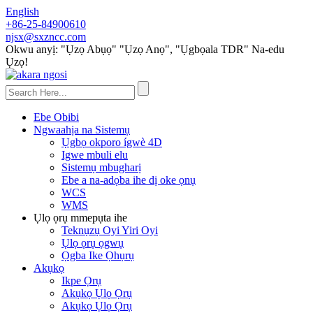
English
+86-25-84900610
njsx@sxzncc.com
Okwu anyị: "Ụzọ Abụọ" "Ụzọ Anọ", "Ụgbọala TDR" Na-edu
Ụzọ!
Ebe Obibi
Ngwaahịa na Sistemụ
Ụgbọ okporo ígwè 4D
Igwe mbuli elu
Sistemụ mbugharị
Ebe a na-adọba ihe dị oke ọnụ
WCS
WMS
Ụlọ ọrụ mmepụta ihe
Teknụzụ Oyi Yiri Oyi
Ụlọ ọrụ ọgwụ
Ọgba Ike Ọhụrụ
Akụkọ
Ikpe Ọrụ
Akụkọ Ụlọ Ọrụ
Akụkọ Ụlọ Ọrụ