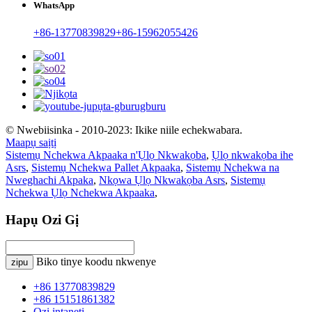
WhatsApp
+86-13770839829
+86-15962055426
© Nwebiisinka - 2010-2023: Ikike niile echekwabara.
Maapụ saịtị
Sistemụ Nchekwa Akpaaka n'Ụlọ Nkwakọba
,
Ụlọ nkwakọba ihe
Asrs
,
Sistemụ Nchekwa Pallet Akpaaka
,
Sistemụ Nchekwa na
Nweghachi Akpaka
,
Nkọwa Ụlọ Nkwakọba Asrs
,
Sistemụ
Nchekwa Ụlọ Nchekwa Akpaaka
,
Hapụ Ozi Gị
Biko tinye koodu nkwenye
zipu
+86 13770839829
+86 15151861382
Ozi ịntanetị